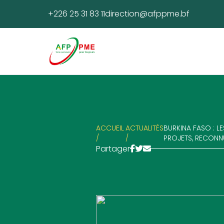
+226 25 31 83 11
direction@afppme.bf
ACCUEIL
ACTUALITÉS
BURKINA FASO : L
/
/
PROJETS, RECONN
Partager