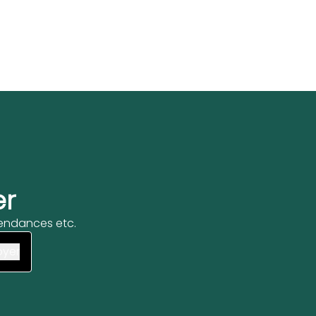
er
 tendances etc.