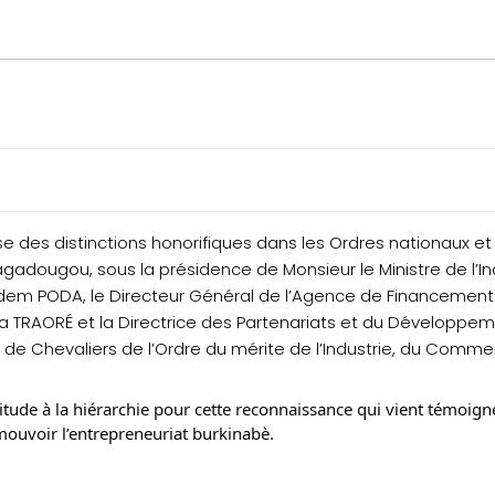
 des distinctions honorifiques dans les Ordres nationaux et 
adougou, sous la présidence de Monsieur le Ministre de l’I
iodem PODA, le Directeur Général de l’Agence de Financemen
ssa TRAORÉ et la Directrice des Partenariats et du Développ
de Chevaliers de l’Ordre du mérite de l’Industrie, du Commer
titude à la hiérarchie pour cette reconnaissance qui vient témoig
mouvoir l’entrepreneuriat burkinabè.