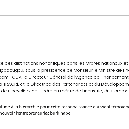
 des distinctions honorifiques dans les Ordres nationaux et 
adougou, sous la présidence de Monsieur le Ministre de l’I
iodem PODA, le Directeur Général de l’Agence de Financemen
ssa TRAORÉ et la Directrice des Partenariats et du Développ
de Chevaliers de l’Ordre du mérite de l’Industrie, du Commer
titude à la hiérarchie pour cette reconnaissance qui vient témoig
mouvoir l’entrepreneuriat burkinabè.