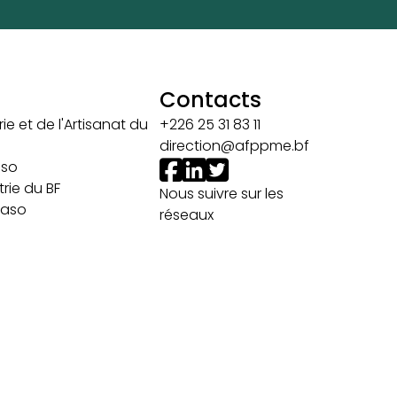
Contacts
ie et de l'Artisanat du
+226 25 31 83 11
direction@afppme.bf
aso
rie du BF
Nous suivre sur les
 Faso
réseaux