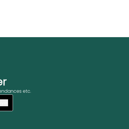
er
 tendances etc.