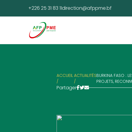
+226 25 31 83 11
direction@afppme.bf
ACCUEIL
ACTUALITÉS
BURKINA FASO : L
/
/
PROJETS, RECONN
Partager