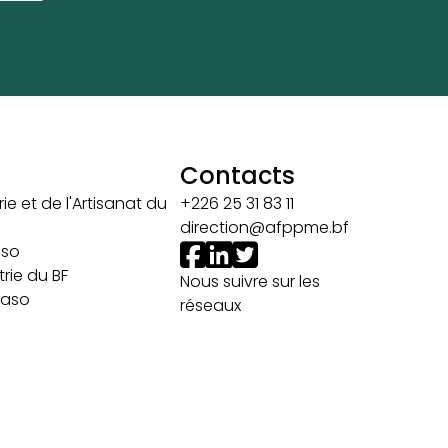
Contacts
ie et de l'Artisanat du
+226 25 31 83 11
direction@afppme.bf
aso
rie du BF
Nous suivre sur les
 Faso
réseaux