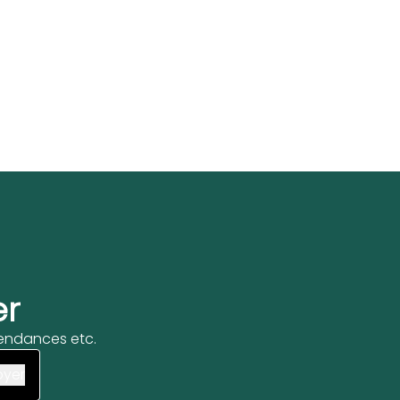
er
 tendances etc.