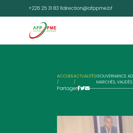
+226 25 31 83 11
direction@afppme.bf
ACCUEIL
ACTUALITÉS
GOUVERNANCE ADMI
/
/
MARCHÉS, VALIDÉS
Partager