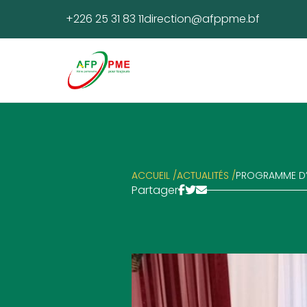
+226 25 31 83 11
direction@afppme.bf
ACCUEIL /
ACTUALITÉS /
PROGRAMME D’AC
Partager