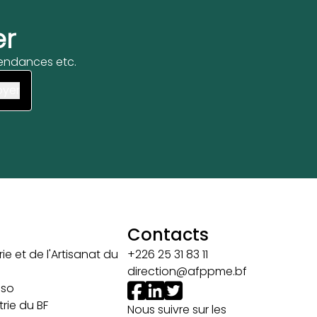
er
 tendances etc.
Contacts
ie et de l'Artisanat du
+226 25 31 83 11
direction@afppme.bf
aso
rie du BF
Nous suivre sur les