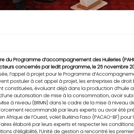
re du Programme d’accompagnement des Huileries (PAHUIL)
acteurs concernés par ledit programme, le 25 novembre 20
ée, l’appel à projet pour le Programme d’Accompagnement
ent postuler à cet appel à projet, les entreprises de droit
 constituées, évoluant déjà dans la production d’huile al
d’une autorisation de mise à la consommation, avoir subi
Mise à niveau (BRMN) dans le cadre de la mise à niveau de
forcement recommandé par leurs experts ou avoir été prés
é en Afrique de l’Ouest, volet Burkina Faso (PACAO-BF) pou
ffaires élaboré par leurs experts et respecter les conditio
ions d’éligibilité, l’Unité de gestion a rencontré les premie