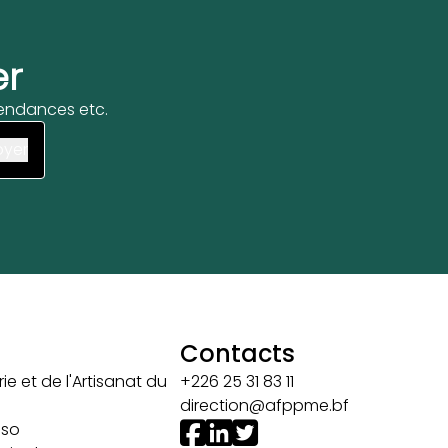
er
 tendances etc.
Contacts
ie et de l'Artisanat du
+226 25 31 83 11
direction@afppme.bf
aso