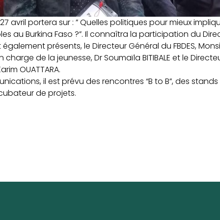
7 avril portera sur : ” Quelles politiques pour mieux impliq
es au Burkina Faso ?”. Il connaîtra la participation du Dire
t également présents, le Directeur Général du FBDES, Mon
n charge de la jeunesse, Dr Soumaïla BITIBALE et le Direct
 Karim OUATTARA.
ications, il est prévu des rencontres “B to B”, des stands
cubateur de projets.