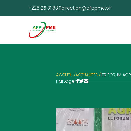
+226 25 31 83 11
direction@afppme.bf
ACCUEIL /
ACTUALITÉS /
1ER FORUM AGR
Partager