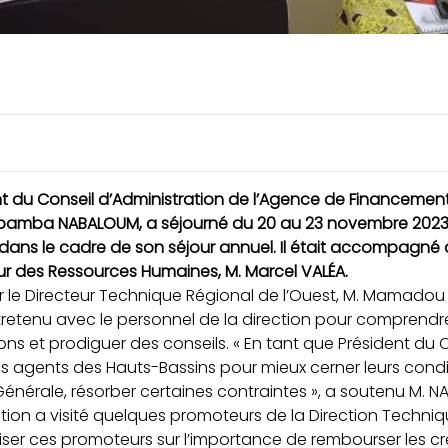
 du Conseil d’Administration de l’Agence de Financement 
abamba NABALOUM, a séjourné du 20 au 23 novembre 2023 
dans le cadre de son séjour annuel. Il était accompagné d
eur des Ressources Humaines, M. Marcel VALÉA.
r le Directeur Technique Régional de l’Ouest, M. Mamadou DI
ntretenu avec le personnel de la direction pour comprend
ions et prodiguer des conseils. « En tant que Président du Co
es agents des Hauts-Bassins pour mieux cerner leurs condit
Générale, résorber certaines contraintes », a soutenu M. 
ation a visité quelques promoteurs de la Direction Techni
liser ces promoteurs sur l’importance de rembourser les c