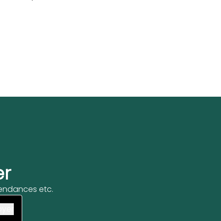
er
 tendances etc.