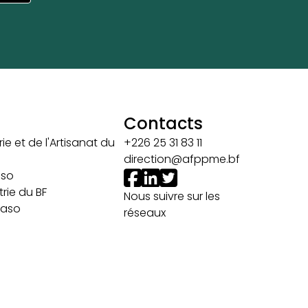
Contacts
ie et de l'Artisanat du
+226 25 31 83 11
direction@afppme.bf
aso
rie du BF
Nous suivre sur les
 Faso
réseaux