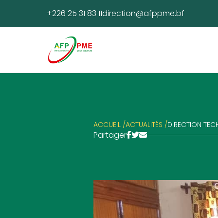
+226 25 31 83 11
direction@afppme.bf
ACCUEIL /
ACTUALITÉS /
DIRECTION TEC
Partager