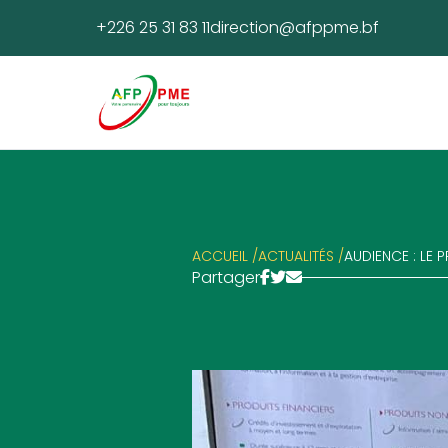
+226 25 31 83 11
direction@afppme.bf
ACCUEIL /
ACTUALITÉS /
AUDIENCE : LE 
Partager