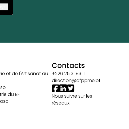
Contacts
ie et de l'Artisanat du
+226 25 31 83 11
direction@afppme.bf
aso
rie du BF
Nous suivre sur les
 Faso
réseaux