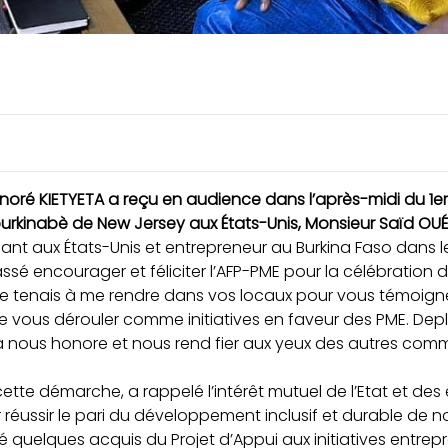
oré KIETYETA a reçu en audience dans l’après-midi du 1er ju
 burkinabè de New Jersey aux États-Unis, Monsieur Saïd O
nt aux États-Unis et entrepreneur au Burkina Faso dans 
passé
encourager et féliciter l’AFP-PME pour la célébration
tenais à me rendre dans vos locaux pour vous témoigner
vous dérouler comme initiatives en faveur des PME. Deplu
 nous honore et nous rend fier aux yeux des autres commu
cette démarche, a rappelé l’intérêt mutuel de l’Etat et de
ussir le pari du développement inclusif et durable de no
 quelques acquis du Projet d’Appui aux initiatives entrep