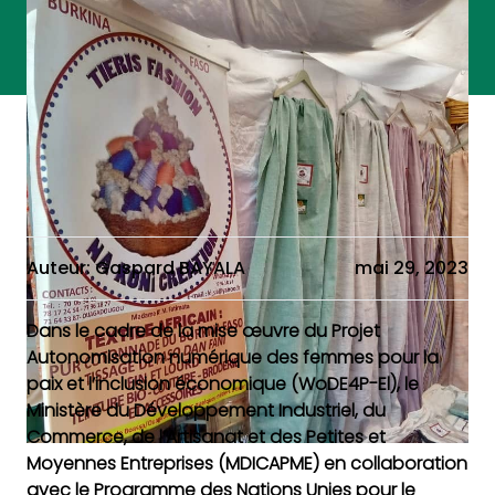
Auteur: Gaspard BAYALA
mai 29, 2023
Dans le cadre de la mise œuvre du Projet
Autonomisation numérique des femmes pour la
paix et l’inclusion économique (WoDE4P-El), le
Ministère du Développement Industriel, du
Commerce, de l’Artisanat et des Petites et
Moyennes Entreprises (MDICAPME) en collaboration
avec le Programme des Nations Unies pour le