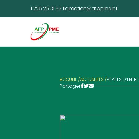
+226 25 31 83 11
direction@afppme.bf
ACCUEIL /
ACTUALITÉS /
PÉPITES D’ENTR
Partager