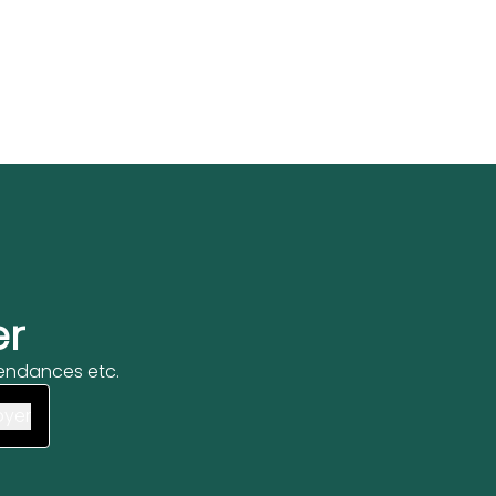
er
 tendances etc.