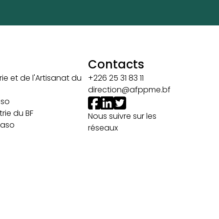
Contacts
ie et de l'Artisanat du
+226 25 31 83 11
direction@afppme.bf
aso
rie du BF
Nous suivre sur les
 Faso
réseaux