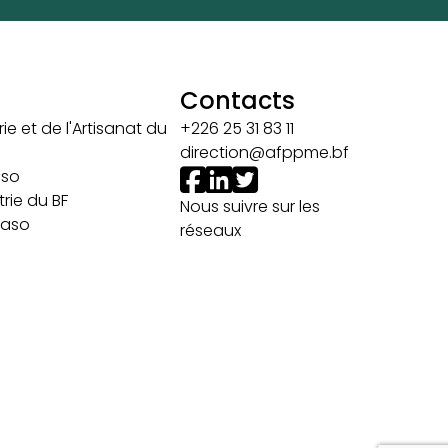
Contacts
ie et de l'Artisanat du
+226 25 31 83 11
direction@afppme.bf
aso
rie du BF
Nous suivre sur les
 Faso
réseaux