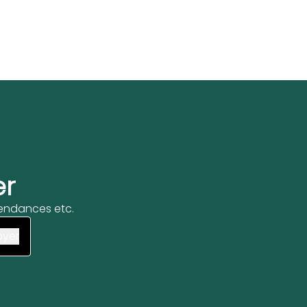
er
 tendances etc.