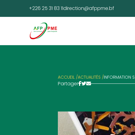
+226 25 31 83 11
direction@afppme.bf
ACCUEIL /
ACTUALITÉS /
INFORMATION SU
Partager