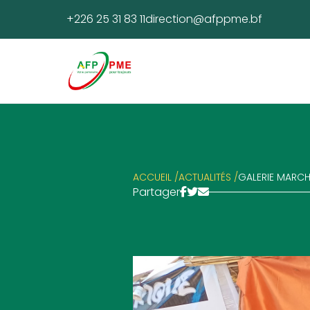
+226 25 31 83 11
direction@afppme.bf
ACCUEIL /
ACTUALITÉS /
GALERIE MARCH
Partager