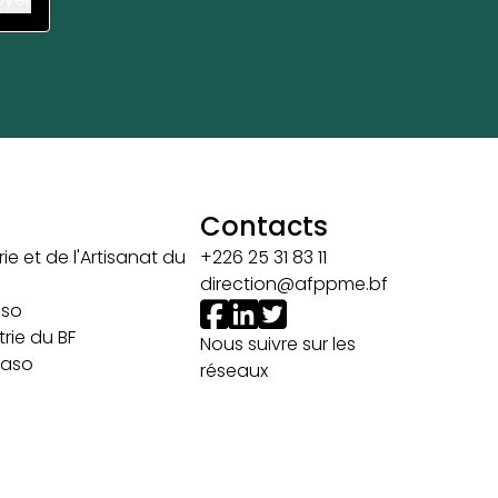
Contacts
ie et de l'Artisanat du
+226 25 31 83 11
direction@afppme.bf
aso
rie du BF
Nous suivre sur les
 Faso
réseaux