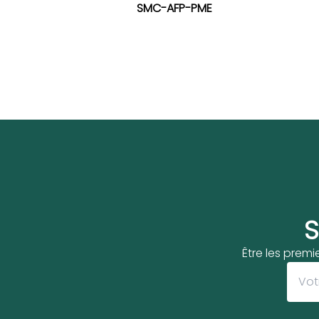
SMC-AFP-PME
S
Être les premi