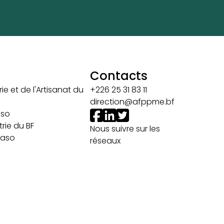
Contacts
ie et de l'Artisanat du
+226 25 31 83 11
direction@afppme.bf
aso
rie du BF
Nous suivre sur les
 Faso
réseaux