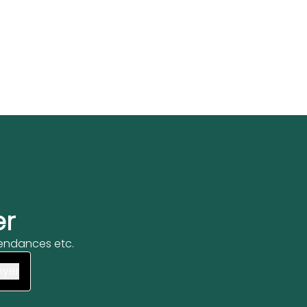
er
 tendances etc.