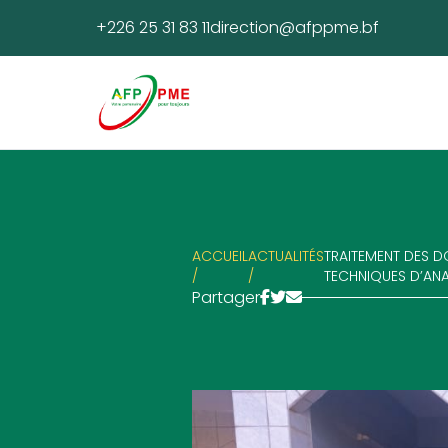
+226 25 31 83 11
direction@afppme.bf
ACCUEIL
ACTUALITÉS
TRAITEMENT DES D
/
/
TECHNIQUES D’ANA
Partager