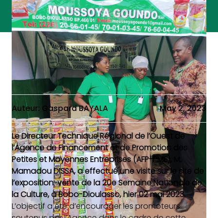
Auteur: Gaspard BAYALA
May 2, 2023
Le Directeur Technique Régional de l’Ouest de
l’Agence de Financement et de Promotion des
Petites et Moyennes Entreprises (AFP-PME), M.
Mamadou DISSA, a effectué une visite sur le site de
l’exposition-vente de la 20e Semaine Nationale de
la Culture, à Bobo-Dioulasso, hier 02 mai 2023.
L’objectif a été d’encourager les promoteurs
soutenus par l’Agence dans le cadre de cette