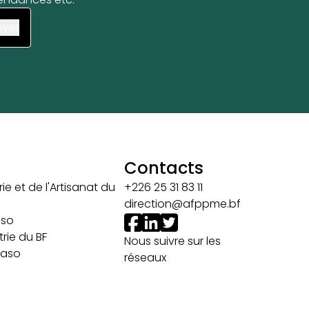
Contacts
ie et de l'Artisanat du
+226 25 31 83 11
direction@afppme.bf
aso
rie du BF
Nous suivre sur les
 Faso
réseaux