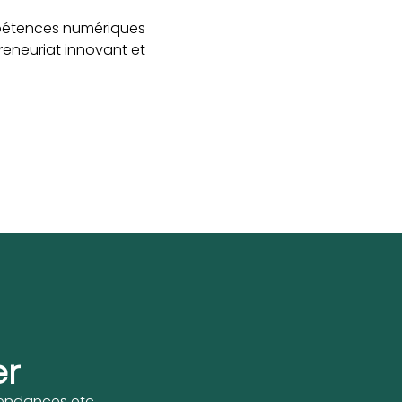
mpétences numériques
reneuriat innovant et
er
 tendances etc.