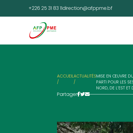
+226 25 31 83 11
direction@afppme.bf
ACCUEIL
ACTUALITÉS
MISE EN ŒUVRE DU
/
/
PARTI POUR LES S
NORD, DE L’EST ET
Partager