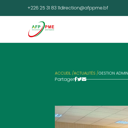
+226 25 31 83 11
direction@afppme.bf
ACCUEIL /
ACTUALITÉS /
GESTION ADMINI
Partager