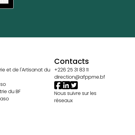
Contacts
ie et de l'Artisanat du
+226 25 31 83 11
direction@afppme.bf
aso
rie du BF
Nous suivre sur les
 Faso
réseaux