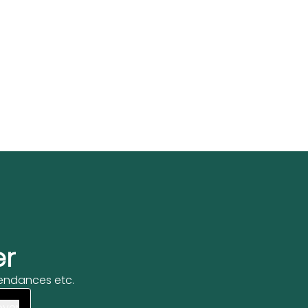
er
 tendances etc.