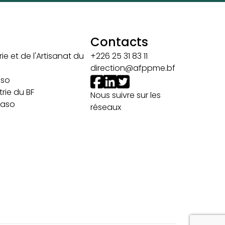
Contacts
ie et de l'Artisanat du
+226 25 31 83 11
direction@afppme.bf
aso
rie du BF
Nous suivre sur les
 Faso
réseaux