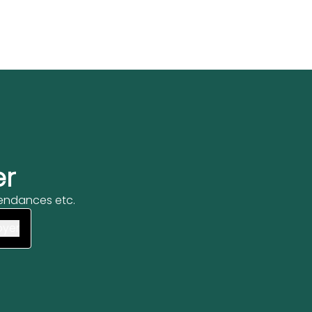
er
 tendances etc.