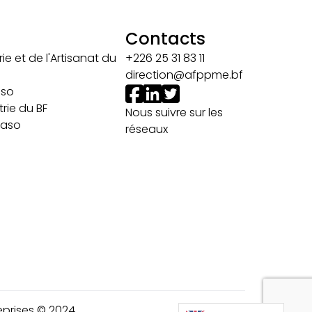
Contacts
ie et de l'Artisanat du
+226 25 31 83 11
direction@afppme.bf
aso
rie du BF
Nous suivre sur les
 Faso
réseaux
prises © 2024