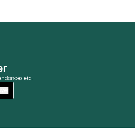
er
 tendances etc.