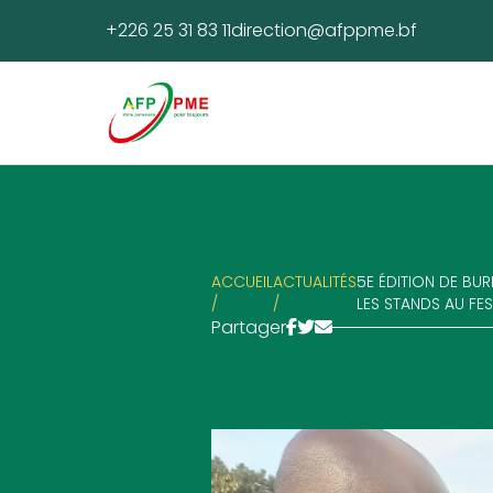
+226 25 31 83 11
direction@afppme.bf
ACCUEIL
ACTUALITÉS
5E ÉDITION DE BUR
/
/
LES STANDS AU F
Partager