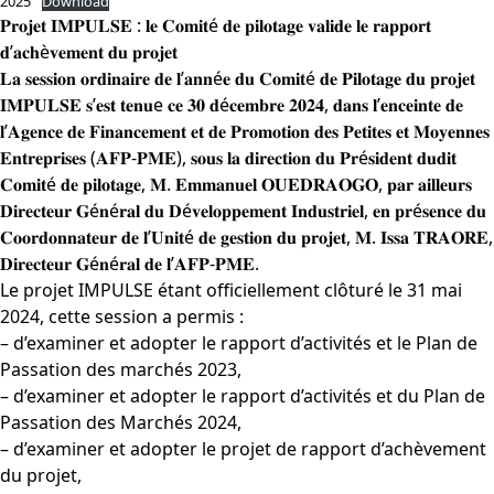
2025
Download
𝐏𝐫𝐨𝐣𝐞𝐭 𝐈𝐌𝐏𝐔𝐋𝐒𝐄 : 𝐥𝐞 𝐂𝐨𝐦𝐢𝐭é 𝐝𝐞 𝐩𝐢𝐥𝐨𝐭𝐚𝐠𝐞 𝐯𝐚𝐥𝐢𝐝𝐞 𝐥𝐞 𝐫𝐚𝐩𝐩𝐨𝐫𝐭
𝐝’𝐚𝐜𝐡è𝐯𝐞𝐦𝐞𝐧𝐭 𝐝𝐮 𝐩𝐫𝐨𝐣𝐞𝐭
𝐋𝐚 𝐬𝐞𝐬𝐬𝐢𝐨𝐧 𝐨𝐫𝐝𝐢𝐧𝐚𝐢𝐫𝐞 𝐝𝐞 𝐥’𝐚𝐧𝐧é𝐞 𝐝𝐮 𝐂𝐨𝐦𝐢𝐭é 𝐝𝐞 𝐏𝐢𝐥𝐨𝐭𝐚𝐠𝐞 𝐝𝐮 𝐩𝐫𝐨𝐣𝐞𝐭
𝐈𝐌𝐏𝐔𝐋𝐒𝐄 𝐬’𝐞𝐬𝐭 𝐭𝐞𝐧𝐮e 𝐜𝐞 𝟑𝟎 𝐝é𝐜𝐞𝐦𝐛𝐫𝐞 𝟐𝟎𝟐𝟒, 𝐝𝐚𝐧𝐬 𝐥’𝐞𝐧𝐜𝐞𝐢𝐧𝐭𝐞 𝐝𝐞
𝐥’𝐀𝐠𝐞𝐧𝐜𝐞 𝐝𝐞 𝐅𝐢𝐧𝐚𝐧𝐜𝐞𝐦𝐞𝐧𝐭 𝐞𝐭 𝐝𝐞 𝐏𝐫𝐨𝐦𝐨𝐭𝐢𝐨𝐧 𝐝𝐞𝐬 𝐏𝐞𝐭𝐢𝐭𝐞𝐬 𝐞𝐭 𝐌𝐨𝐲𝐞𝐧𝐧𝐞𝐬
𝐄𝐧𝐭𝐫𝐞𝐩𝐫𝐢𝐬𝐞𝐬 (𝐀𝐅𝐏-𝐏𝐌𝐄), 𝐬𝐨𝐮𝐬 𝐥𝐚 𝐝𝐢𝐫𝐞𝐜𝐭𝐢𝐨𝐧 𝐝𝐮 𝐏𝐫é𝐬𝐢𝐝𝐞𝐧𝐭 𝐝𝐮𝐝𝐢𝐭
𝐂𝐨𝐦𝐢𝐭é 𝐝𝐞 𝐩𝐢𝐥𝐨𝐭𝐚𝐠𝐞, 𝐌. 𝐄𝐦𝐦𝐚𝐧𝐮𝐞𝐥 𝐎𝐔𝐄𝐃𝐑𝐀𝐎𝐆𝐎, 𝐩𝐚𝐫 𝐚𝐢𝐥𝐥𝐞𝐮𝐫𝐬
𝐃𝐢𝐫𝐞𝐜𝐭𝐞𝐮𝐫 𝐆é𝐧é𝐫𝐚𝐥 𝐝𝐮 𝐃é𝐯𝐞𝐥𝐨𝐩𝐩𝐞𝐦𝐞𝐧𝐭 𝐈𝐧𝐝𝐮𝐬𝐭𝐫𝐢𝐞𝐥, 𝐞𝐧 𝐩𝐫é𝐬𝐞𝐧𝐜𝐞 𝐝𝐮
𝐂𝐨𝐨𝐫𝐝𝐨𝐧𝐧𝐚𝐭𝐞𝐮𝐫 𝐝𝐞 𝐥’𝐔𝐧𝐢𝐭é 𝐝𝐞 𝐠𝐞𝐬𝐭𝐢𝐨𝐧 𝐝𝐮 𝐩𝐫𝐨𝐣𝐞𝐭, 𝐌. 𝐈𝐬𝐬𝐚 𝐓𝐑𝐀𝐎𝐑𝐄,
𝐃𝐢𝐫𝐞𝐜𝐭𝐞𝐮𝐫 𝐆é𝐧é𝐫𝐚𝐥 𝐝𝐞 𝐥’𝐀𝐅𝐏-𝐏𝐌𝐄.
Le projet IMPULSE étant officiellement clôturé le 31 mai
2024, cette session a permis :
– d’examiner et adopter le rapport d’activités et le Plan de
Passation des marchés 2023,
– d’examiner et adopter le rapport d’activités et du Plan de
Passation des Marchés 2024,
– d’examiner et adopter le projet de rapport d’achèvement
du projet,