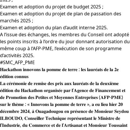
Examen et adoption du projet de budget 2025 ;
Examen et adoption du projet de plan de passation des
marchés 2025 ;
Examen et adoption du plan d’audit interne 2025.
A l’issue des échanges, les membres du Conseil ont adopté
les points inscrits à l’ordre du jour donnant autorisation du
même coup à l’AFP-PME, l’exécution de son programme
d’activités 2025.
#SMC_AFP_PME
𝐇𝐚𝐜𝐤𝐚𝐭𝐡𝐨𝐧 𝐢𝐧𝐧𝐨𝐯𝐨𝐧𝐬 𝐥𝐚 𝐩𝐨𝐦𝐦𝐞 𝐝𝐞 𝐭𝐞𝐫𝐫𝐞 : 𝐥𝐞𝐬 𝐥𝐚𝐮𝐫𝐞́𝐚𝐭𝐬 𝐝𝐞 𝐥𝐚 𝟐𝐞
𝐞́𝐝𝐢𝐭𝐢𝐨𝐧 𝐜𝐨𝐧𝐧𝐮𝐬
𝐋𝐚 𝐜𝐞́𝐫𝐞́𝐦𝐨𝐧𝐢𝐞 𝐝𝐞 𝐫𝐞𝐦𝐢𝐬𝐞 𝐝𝐞𝐬 𝐩𝐫𝐢𝐱 𝐚𝐮𝐱 𝐥𝐚𝐮𝐫𝐞́𝐚𝐭𝐬 𝐝𝐞 𝐥𝐚 𝐝𝐞𝐮𝐱𝐢𝐞̀𝐦𝐞
𝐞́𝐝𝐢𝐭𝐢𝐨𝐧 𝐝𝐮 𝐇𝐚𝐜𝐤𝐚𝐭𝐡𝐨𝐧 𝐨𝐫𝐠𝐚𝐧𝐢𝐬𝐞́𝐞 𝐩𝐚𝐫 𝐥’𝐀𝐠𝐞𝐧𝐜𝐞 𝐝𝐞 𝐅𝐢𝐧𝐚𝐧𝐜𝐞𝐦𝐞𝐧𝐭 𝐞𝐭
𝐝𝐞 𝐏𝐫𝐨𝐦𝐨𝐭𝐢𝐨𝐧 𝐝𝐞𝐬 𝐏𝐞𝐭𝐢𝐭𝐞𝐬 𝐞𝐭 𝐌𝐨𝐲𝐞𝐧𝐧𝐞𝐬 𝐄𝐧𝐭𝐫𝐞𝐩𝐫𝐢𝐬𝐞𝐬 (𝐀𝐅𝐏-𝐏𝐌𝐄)
𝐬𝐮𝐫 𝐥𝐞 𝐭𝐡𝐞̀𝐦𝐞 : « 𝐈𝐧𝐧𝐨𝐯𝐨𝐧𝐬 𝐥𝐚 𝐩𝐨𝐦𝐦𝐞 𝐝𝐞 𝐭𝐞𝐫𝐫𝐞 », 𝐚 𝐞𝐮 𝐥𝐢𝐞𝐮 𝐡𝐢𝐞𝐫 𝟐𝟎
𝐝𝐞́𝐜𝐞𝐦𝐛𝐫𝐞 𝟐𝟎𝟐𝟒, 𝐚̀ 𝐎𝐮𝐚𝐠𝐚𝐝𝐨𝐮𝐠𝐨𝐮 𝐞𝐧 𝐩𝐫𝐞́𝐬𝐞𝐧𝐜𝐞 𝐝𝐞 𝐌𝐨𝐧𝐬𝐢𝐞𝐮𝐫 𝐒𝐞𝐲𝐝𝐨𝐮
𝐈𝐋𝐁𝐎𝐔𝐃𝐎, 𝐂𝐨𝐧𝐬𝐞𝐢𝐥𝐥𝐞𝐫 𝐓𝐞𝐜𝐡𝐧𝐢𝐪𝐮𝐞 𝐫𝐞𝐩𝐫𝐞́𝐬𝐞𝐧𝐭𝐚𝐧𝐭 𝐥𝐞 𝐌𝐢𝐧𝐢𝐬𝐭𝐫𝐞 𝐝𝐞
𝐥’𝐈𝐧𝐝𝐮𝐬𝐭𝐫𝐢𝐞, 𝐝𝐮 𝐂𝐨𝐦𝐦𝐞𝐫𝐜𝐞 𝐞𝐭 𝐝𝐞 𝐥’𝐀𝐫𝐭𝐢𝐬𝐚𝐧𝐚𝐭 𝐞𝐭 𝐌𝐨𝐧𝐬𝐢𝐞𝐮𝐫 𝐓𝐨𝐮𝐬𝐬𝐚𝐢𝐧𝐭