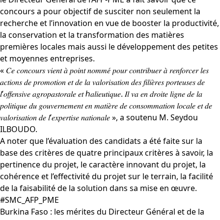
concours a pour objectif de susciter non seulement la
recherche et l’innovation en vue de booster la productivité,
la conservation et la transformation des matières
premières locales mais aussi le développement des petites
et moyennes entreprises.
« 𝐶𝑒 𝑐𝑜𝑛𝑐𝑜𝑢𝑟𝑠 𝑣𝑖𝑒𝑛𝑡 𝑎̀ 𝑝𝑜𝑖𝑛𝑡 𝑛𝑜𝑚𝑚𝑒́ 𝑝𝑜𝑢𝑟 𝑐𝑜𝑛𝑡𝑟𝑖𝑏𝑢𝑒𝑟 𝑎̀ 𝑟𝑒𝑛𝑓𝑜𝑟𝑐𝑒𝑟 𝑙𝑒𝑠
𝑎𝑐𝑡𝑖𝑜𝑛𝑠 𝑑𝑒 𝑝𝑟𝑜𝑚𝑜𝑡𝑖𝑜𝑛 𝑒𝑡 𝑑𝑒 𝑙𝑎 𝑣𝑎𝑙𝑜𝑟𝑖𝑠𝑎𝑡𝑖𝑜𝑛 𝑑𝑒𝑠 𝑓𝑖𝑙𝑖𝑒̀𝑟𝑒𝑠 𝑝𝑜𝑟𝑡𝑒𝑢𝑠𝑒𝑠 𝑑𝑒
𝑙’𝑜𝑓𝑓𝑒𝑛𝑠𝑖𝑣𝑒 𝑎𝑔𝑟𝑜𝑝𝑎𝑠𝑡𝑜𝑟𝑎𝑙𝑒 𝑒𝑡 ℎ𝑎𝑙𝑖𝑒𝑢𝑡𝑖𝑞𝑢𝑒. 𝐼𝑙 𝑣𝑎 𝑒𝑛 𝑑𝑟𝑜𝑖𝑡𝑒 𝑙𝑖𝑔𝑛𝑒 𝑑𝑒 𝑙𝑎
𝑝𝑜𝑙𝑖𝑡𝑖𝑞𝑢𝑒 𝑑𝑢 𝑔𝑜𝑢𝑣𝑒𝑟𝑛𝑒𝑚𝑒𝑛𝑡 𝑒𝑛 𝑚𝑎𝑡𝑖𝑒̀𝑟𝑒 𝑑𝑒 𝑐𝑜𝑛𝑠𝑜𝑚𝑚𝑎𝑡𝑖𝑜𝑛 𝑙𝑜𝑐𝑎𝑙𝑒 𝑒𝑡 𝑑𝑒
𝑣𝑎𝑙𝑜𝑟𝑖𝑠𝑎𝑡𝑖𝑜𝑛 𝑑𝑒 𝑙’𝑒𝑥𝑝𝑒𝑟𝑡𝑖𝑠𝑒 𝑛𝑎𝑡𝑖𝑜𝑛𝑎𝑙𝑒 », a soutenu M. Seydou
ILBOUDO.
A noter que l’évaluation des candidats a été faite sur la
base des critères de quatre principaux critères à savoir, la
pertinence du projet, le caractère innovant du projet, la
cohérence et l’effectivité du projet sur le terrain, la facilité
de la faisabilité de la solution dans sa mise en œuvre.
#SMC_AFP_PME
Burkina Faso : les mérites du Directeur Général et de la