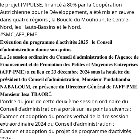
le projet IMPULSE, financé à 80% par la Coopération
Autrichienne pour le Développement, a été mis en œuvre
dans quatre régions ; la Boucle du Mouhoun, le Centre-
Nord, les Hauts-Bassins et le Nord.
#SMC_AFP_PME
𝐄𝐱é𝐜𝐮𝐭𝐢𝐨𝐧 𝐝𝐮 𝐩𝐫𝐨𝐠𝐫𝐚𝐦𝐦𝐞 𝐝’𝐚𝐜𝐭𝐢𝐯𝐢𝐭é𝐬 𝟐𝟎𝟐𝟓 : 𝐥𝐞 𝐂𝐨𝐧𝐬𝐞𝐢𝐥
𝐝’𝐚𝐝𝐦𝐢𝐧𝐢𝐬𝐭𝐫𝐚𝐭𝐢𝐨𝐧 𝐝𝐨𝐧𝐧𝐞 𝐬𝐨𝐧 𝐪𝐮𝐢𝐭𝐮𝐬
𝐋𝐚 𝟐𝐞 𝐬𝐞𝐬𝐬𝐢𝐨𝐧 𝐨𝐫𝐝𝐢𝐧𝐚𝐢𝐫𝐞 𝐝𝐮 𝐂𝐨𝐧𝐬𝐞𝐢𝐥 𝐝’𝐚𝐝𝐦𝐢𝐧𝐢𝐬𝐭𝐫𝐚𝐭𝐢𝐨𝐧 𝐝𝐞 𝐥’𝐀𝐠𝐞𝐧𝐜𝐞 𝐝𝐞
𝐅𝐢𝐧𝐚𝐧𝐜𝐞𝐦𝐞𝐧𝐭 𝐞𝐭 𝐝𝐞 𝐏𝐫𝐨𝐦𝐨𝐭𝐢𝐨𝐧 𝐝𝐞𝐬 𝐏𝐞𝐭𝐢𝐭𝐞𝐬 𝐞𝐭 𝐌𝐨𝐲𝐞𝐧𝐧𝐞𝐬 𝐄𝐧𝐭𝐫𝐞𝐩𝐫𝐢𝐬𝐞𝐬
(𝐀𝐅𝐏-𝐏𝐌𝐄) 𝐚 𝐞𝐮 𝐥𝐢𝐞𝐮 𝐜𝐞 𝟐𝟑 𝐝é𝐜𝐞𝐦𝐛𝐫𝐞 𝟐𝟎𝟐𝟒 𝐬𝐨𝐮𝐬 𝐥𝐚 𝐡𝐨𝐮𝐥𝐞𝐭𝐭𝐞 𝐝𝐮
𝐩𝐫é𝐬𝐢𝐝𝐞𝐧𝐭 𝐝𝐮 𝐂𝐨𝐧𝐬𝐞𝐢𝐥 𝐝’𝐚𝐝𝐦𝐢𝐧𝐢𝐬𝐭𝐫𝐚𝐭𝐢𝐨𝐧, 𝐌𝐨𝐧𝐬𝐢𝐞𝐮𝐫 𝐏𝐢𝐧𝐝𝐚𝐛𝐚𝐦𝐛𝐚
𝐍𝐀𝐁𝐀𝐋𝐎𝐔𝐌, 𝐞𝐧 𝐩𝐫é𝐬𝐞𝐧𝐜𝐞 𝐝𝐮 𝐃𝐢𝐫𝐞𝐜𝐭𝐞𝐮𝐫 𝐆é𝐧é𝐫𝐚𝐥 𝐝𝐞 𝐥’𝐀𝐅𝐏-𝐏𝐌𝐄,
𝐌𝐨𝐧𝐬𝐢𝐞𝐮𝐫 𝐈𝐬𝐬𝐚 𝐓𝐑𝐀𝐎𝐑É.
L’ordre du jour de cette deuxième session ordinaire du
Conseil d’administration a porté sur les points suivants :
Examen et adoption du procès-verbal de la 1re session
extraordinaire 2024 du Conseil d’administration ;
Examen et adoption du projet de programme d’activités
2025 ;