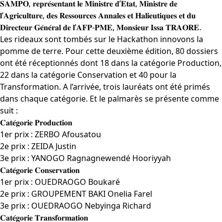
𝐒𝐀𝐌𝐏𝐎, 𝐫𝐞𝐩𝐫𝐞́𝐬𝐞𝐧𝐭𝐚𝐧𝐭 𝐥𝐞 𝐌𝐢𝐧𝐢𝐬𝐭𝐫𝐞 𝐝’𝐄𝐭𝐚𝐭, 𝐌𝐢𝐧𝐢𝐬𝐭𝐫𝐞 𝐝𝐞
𝐥’𝐀𝐠𝐫𝐢𝐜𝐮𝐥𝐭𝐮𝐫𝐞, 𝐝𝐞𝐬 𝐑𝐞𝐬𝐬𝐨𝐮𝐫𝐜𝐞𝐬 𝐀𝐧𝐧𝐚𝐥𝐞𝐬 𝐞𝐭 𝐇𝐚𝐥𝐢𝐞𝐮𝐭𝐢𝐪𝐮𝐞𝐬 𝐞𝐭 𝐝𝐮
𝐃𝐢𝐫𝐞𝐜𝐭𝐞𝐮𝐫 𝐆𝐞́𝐧𝐞́𝐫𝐚𝐥 𝐝𝐞 𝐥’𝐀𝐅𝐏-𝐏𝐌𝐄, 𝐌𝐨𝐧𝐬𝐢𝐞𝐮𝐫 𝐈𝐬𝐬𝐚 𝐓𝐑𝐀𝐎𝐑𝐄.
Les rideaux sont tombés sur le Hackathon innovons la
pomme de terre. Pour cette deuxième édition, 80 dossiers
ont été réceptionnés dont 18 dans la catégorie Production,
22 dans la catégorie Conservation et 40 pour la
Transformation. A l’arrivée, trois lauréats ont été primés
dans chaque catégorie. Et le palmarès se présente comme
suit :
𝐂𝐚𝐭𝐞́𝐠𝐨𝐫𝐢𝐞 𝐏𝐫𝐨𝐝𝐮𝐜𝐭𝐢𝐨𝐧
1er prix : ZERBO Afousatou
2e prix : ZEIDA Justin
3e prix : YANOGO Ragnagnewendé Hooriyyah
𝐂𝐚𝐭𝐞́𝐠𝐨𝐫𝐢𝐞 𝐂𝐨𝐧𝐬𝐞𝐫𝐯𝐚𝐭𝐢𝐨𝐧
1er prix : OUEDRAOGO Boukaré
2e prix : GROUPEMENT BAKI Onelia Farel
3e prix : OUEDRAOGO Nebyinga Richard
𝐂𝐚𝐭𝐞́𝐠𝐨𝐫𝐢𝐞 𝐓𝐫𝐚𝐧𝐬𝐟𝐨𝐫𝐦𝐚𝐭𝐢𝐨𝐧