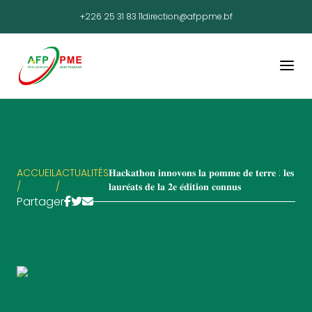
+226 25 31 83 11
direction@afppme.bf
ACCUEIL
ACTUALITÉS
𝐇𝐚𝐜𝐤𝐚𝐭𝐡𝐨𝐧 𝐢𝐧𝐧𝐨𝐯𝐨𝐧𝐬 𝐥𝐚 𝐩𝐨𝐦𝐦𝐞 𝐝𝐞 𝐭𝐞𝐫𝐫𝐞 : 𝐥𝐞𝐬
/
/
𝐥𝐚𝐮𝐫𝐞́𝐚𝐭𝐬 𝐝𝐞 𝐥𝐚 𝟐𝐞 𝐞́𝐝𝐢𝐭𝐢𝐨𝐧 𝐜𝐨𝐧𝐧𝐮𝐬
Partager