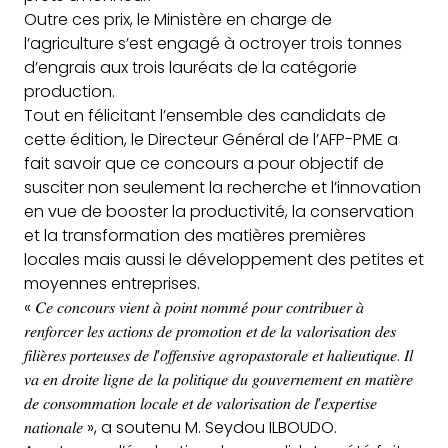
Outre ces prix, le Ministère en charge de
l’agriculture s’est engagé à octroyer trois tonnes
d’engrais aux trois lauréats de la catégorie
production.
Tout en félicitant l’ensemble des candidats de
cette édition, le Directeur Général de l’AFP-PME a
fait savoir que ce concours a pour objectif de
susciter non seulement la recherche et l’innovation
en vue de booster la productivité, la conservation
et la transformation des matières premières
locales mais aussi le développement des petites et
moyennes entreprises.
« 𝐶𝑒 𝑐𝑜𝑛𝑐𝑜𝑢𝑟𝑠 𝑣𝑖𝑒𝑛𝑡 𝑎̀ 𝑝𝑜𝑖𝑛𝑡 𝑛𝑜𝑚𝑚𝑒́ 𝑝𝑜𝑢𝑟 𝑐𝑜𝑛𝑡𝑟𝑖𝑏𝑢𝑒𝑟 𝑎̀
𝑟𝑒𝑛𝑓𝑜𝑟𝑐𝑒𝑟 𝑙𝑒𝑠 𝑎𝑐𝑡𝑖𝑜𝑛𝑠 𝑑𝑒 𝑝𝑟𝑜𝑚𝑜𝑡𝑖𝑜𝑛 𝑒𝑡 𝑑𝑒 𝑙𝑎 𝑣𝑎𝑙𝑜𝑟𝑖𝑠𝑎𝑡𝑖𝑜𝑛 𝑑𝑒𝑠
𝑓𝑖𝑙𝑖𝑒̀𝑟𝑒𝑠 𝑝𝑜𝑟𝑡𝑒𝑢𝑠𝑒𝑠 𝑑𝑒 𝑙’𝑜𝑓𝑓𝑒𝑛𝑠𝑖𝑣𝑒 𝑎𝑔𝑟𝑜𝑝𝑎𝑠𝑡𝑜𝑟𝑎𝑙𝑒 𝑒𝑡 ℎ𝑎𝑙𝑖𝑒𝑢𝑡𝑖𝑞𝑢𝑒. 𝐼𝑙
𝑣𝑎 𝑒𝑛 𝑑𝑟𝑜𝑖𝑡𝑒 𝑙𝑖𝑔𝑛𝑒 𝑑𝑒 𝑙𝑎 𝑝𝑜𝑙𝑖𝑡𝑖𝑞𝑢𝑒 𝑑𝑢 𝑔𝑜𝑢𝑣𝑒𝑟𝑛𝑒𝑚𝑒𝑛𝑡 𝑒𝑛 𝑚𝑎𝑡𝑖𝑒̀𝑟𝑒
𝑑𝑒 𝑐𝑜𝑛𝑠𝑜𝑚𝑚𝑎𝑡𝑖𝑜𝑛 𝑙𝑜𝑐𝑎𝑙𝑒 𝑒𝑡 𝑑𝑒 𝑣𝑎𝑙𝑜𝑟𝑖𝑠𝑎𝑡𝑖𝑜𝑛 𝑑𝑒 𝑙’𝑒𝑥𝑝𝑒𝑟𝑡𝑖𝑠𝑒
𝑛𝑎𝑡𝑖𝑜𝑛𝑎𝑙𝑒 », a soutenu M. Seydou ILBOUDO.