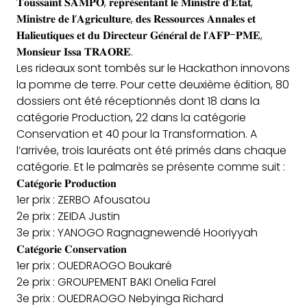
𝐓𝐨𝐮𝐬𝐬𝐚𝐢𝐧𝐭 𝐒𝐀𝐌𝐏𝐎, 𝐫𝐞𝐩𝐫𝐞́𝐬𝐞𝐧𝐭𝐚𝐧𝐭 𝐥𝐞 𝐌𝐢𝐧𝐢𝐬𝐭𝐫𝐞 𝐝’𝐄𝐭𝐚𝐭,
𝐌𝐢𝐧𝐢𝐬𝐭𝐫𝐞 𝐝𝐞 𝐥’𝐀𝐠𝐫𝐢𝐜𝐮𝐥𝐭𝐮𝐫𝐞, 𝐝𝐞𝐬 𝐑𝐞𝐬𝐬𝐨𝐮𝐫𝐜𝐞𝐬 𝐀𝐧𝐧𝐚𝐥𝐞𝐬 𝐞𝐭
𝐇𝐚𝐥𝐢𝐞𝐮𝐭𝐢𝐪𝐮𝐞𝐬 𝐞𝐭 𝐝𝐮 𝐃𝐢𝐫𝐞𝐜𝐭𝐞𝐮𝐫 𝐆𝐞́𝐧𝐞́𝐫𝐚𝐥 𝐝𝐞 𝐥’𝐀𝐅𝐏-𝐏𝐌𝐄,
𝐌𝐨𝐧𝐬𝐢𝐞𝐮𝐫 𝐈𝐬𝐬𝐚 𝐓𝐑𝐀𝐎𝐑𝐄.
Les rideaux sont tombés sur le Hackathon innovons
la pomme de terre. Pour cette deuxième édition, 80
dossiers ont été réceptionnés dont 18 dans la
catégorie Production, 22 dans la catégorie
Conservation et 40 pour la Transformation. A
l’arrivée, trois lauréats ont été primés dans chaque
catégorie. Et le palmarès se présente comme suit :
𝐂𝐚𝐭𝐞́𝐠𝐨𝐫𝐢𝐞 𝐏𝐫𝐨𝐝𝐮𝐜𝐭𝐢𝐨𝐧
1er prix : ZERBO Afousatou
2e prix : ZEIDA Justin
3e prix : YANOGO Ragnagnewendé Hooriyyah
𝐂𝐚𝐭𝐞́𝐠𝐨𝐫𝐢𝐞 𝐂𝐨𝐧𝐬𝐞𝐫𝐯𝐚𝐭𝐢𝐨𝐧
1er prix : OUEDRAOGO Boukaré
2e prix : GROUPEMENT BAKI Onelia Farel
3e prix : OUEDRAOGO Nebyinga Richard