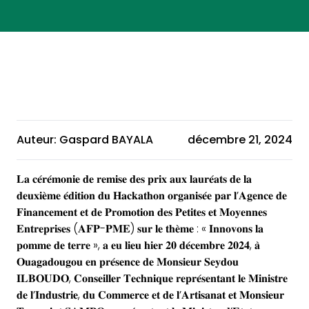
Auteur: Gaspard BAYALA
décembre 21, 2024
𝐋𝐚 𝐜𝐞́𝐫𝐞́𝐦𝐨𝐧𝐢𝐞 𝐝𝐞 𝐫𝐞𝐦𝐢𝐬𝐞 𝐝𝐞𝐬 𝐩𝐫𝐢𝐱 𝐚𝐮𝐱 𝐥𝐚𝐮𝐫𝐞́𝐚𝐭𝐬 𝐝𝐞 𝐥𝐚
𝐝𝐞𝐮𝐱𝐢𝐞̀𝐦𝐞 𝐞́𝐝𝐢𝐭𝐢𝐨𝐧 𝐝𝐮 𝐇𝐚𝐜𝐤𝐚𝐭𝐡𝐨𝐧 𝐨𝐫𝐠𝐚𝐧𝐢𝐬𝐞́𝐞 𝐩𝐚𝐫 𝐥’𝐀𝐠𝐞𝐧𝐜𝐞 𝐝𝐞
𝐅𝐢𝐧𝐚𝐧𝐜𝐞𝐦𝐞𝐧𝐭 𝐞𝐭 𝐝𝐞 𝐏𝐫𝐨𝐦𝐨𝐭𝐢𝐨𝐧 𝐝𝐞𝐬 𝐏𝐞𝐭𝐢𝐭𝐞𝐬 𝐞𝐭 𝐌𝐨𝐲𝐞𝐧𝐧𝐞𝐬
𝐄𝐧𝐭𝐫𝐞𝐩𝐫𝐢𝐬𝐞𝐬 (𝐀𝐅𝐏-𝐏𝐌𝐄) 𝐬𝐮𝐫 𝐥𝐞 𝐭𝐡𝐞̀𝐦𝐞 : « 𝐈𝐧𝐧𝐨𝐯𝐨𝐧𝐬 𝐥𝐚
𝐩𝐨𝐦𝐦𝐞 𝐝𝐞 𝐭𝐞𝐫𝐫𝐞 », 𝐚 𝐞𝐮 𝐥𝐢𝐞𝐮 𝐡𝐢𝐞𝐫 𝟐𝟎 𝐝𝐞́𝐜𝐞𝐦𝐛𝐫𝐞 𝟐𝟎𝟐𝟒, 𝐚̀
𝐎𝐮𝐚𝐠𝐚𝐝𝐨𝐮𝐠𝐨𝐮 𝐞𝐧 𝐩𝐫𝐞́𝐬𝐞𝐧𝐜𝐞 𝐝𝐞 𝐌𝐨𝐧𝐬𝐢𝐞𝐮𝐫 𝐒𝐞𝐲𝐝𝐨𝐮
𝐈𝐋𝐁𝐎𝐔𝐃𝐎, 𝐂𝐨𝐧𝐬𝐞𝐢𝐥𝐥𝐞𝐫 𝐓𝐞𝐜𝐡𝐧𝐢𝐪𝐮𝐞 𝐫𝐞𝐩𝐫𝐞́𝐬𝐞𝐧𝐭𝐚𝐧𝐭 𝐥𝐞 𝐌𝐢𝐧𝐢𝐬𝐭𝐫𝐞
𝐝𝐞 𝐥’𝐈𝐧𝐝𝐮𝐬𝐭𝐫𝐢𝐞, 𝐝𝐮 𝐂𝐨𝐦𝐦𝐞𝐫𝐜𝐞 𝐞𝐭 𝐝𝐞 𝐥’𝐀𝐫𝐭𝐢𝐬𝐚𝐧𝐚𝐭 𝐞𝐭 𝐌𝐨𝐧𝐬𝐢𝐞𝐮𝐫