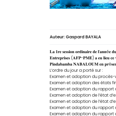
Auteur: Gaspard BAYALA
𝐋𝐚 𝟏𝐫𝐞 𝐬𝐞𝐬𝐬𝐢𝐨𝐧 𝐨𝐫𝐝𝐢𝐧𝐚𝐢𝐫𝐞 𝐝𝐞 𝐥’𝐚𝐧𝐧é𝐞 𝐝
𝐄𝐧𝐭𝐫𝐞𝐩𝐫𝐢𝐬𝐞𝐬 (𝐀𝐅𝐏-𝐏𝐌𝐄) 𝐚 𝐞𝐮 𝐥𝐢𝐞𝐮 𝐜𝐞
𝐏𝐢𝐧𝐝𝐚𝐛𝐚𝐦𝐛𝐚 𝐍𝐀𝐁𝐀𝐋𝐎𝐔𝐌 𝐞𝐧 𝐩𝐫é𝐬𝐞𝐧
L’ordre du jour a porté sur :
Examen et adoption du procès-ve
Examen et adoption des états fina
Examen et adoption du rapport an
Examen et adoption de l’état d’
Examen et adoption de l’état d’e
Examen et adoption du rapport de
Examen et adoption du rapport an