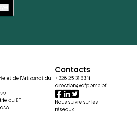
Contacts
ie et de l'Artisanat du
+226 25 31 83 11
direction@afppme.bf
aso
rie du BF
Nous suivre sur les
 Faso
réseaux