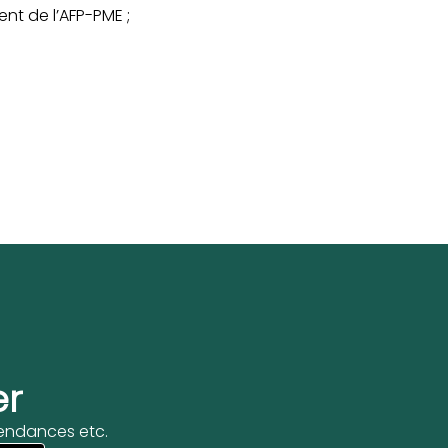
nt de l’AFP-PME ;
er
 tendances etc.