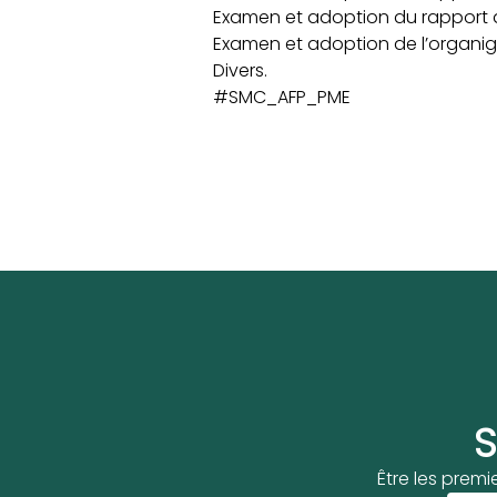
Examen et adoption du rapport a
Examen et adoption de l’organi
Divers.
#SMC_AFP_PME
S
Être les premi