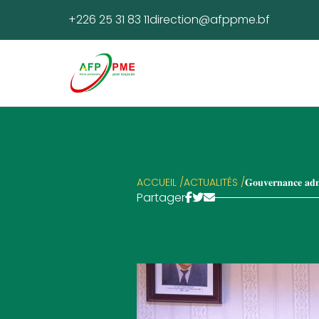
+226 25 31 83 11
direction@afppme.bf
ACCUEIL /
ACTUALITÉS /
𝐆𝐨𝐮𝐯𝐞𝐫𝐧𝐚𝐧𝐜𝐞 𝐚𝐝𝐦𝐢
Partager