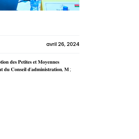
avril 26, 2024
𝐢𝐨𝐧 𝐝𝐞𝐬 𝐏𝐞𝐭𝐢𝐭𝐞𝐬 𝐞𝐭 𝐌𝐨𝐲𝐞𝐧𝐧𝐞𝐬
𝐭 𝐝𝐮 𝐂𝐨𝐧𝐬𝐞𝐢𝐥 𝐝’𝐚𝐝𝐦𝐢𝐧𝐢𝐬𝐭𝐫𝐚𝐭𝐢𝐨𝐧, 𝐌 ;