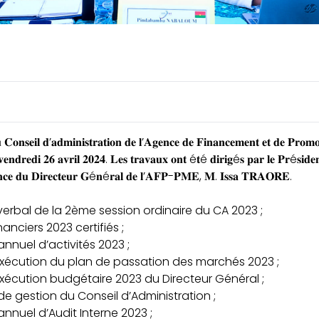
 𝐂𝐨𝐧𝐬𝐞𝐢𝐥 𝐝’𝐚𝐝𝐦𝐢𝐧𝐢𝐬𝐭𝐫𝐚𝐭𝐢𝐨𝐧 𝐝𝐞 𝐥’𝐀𝐠𝐞𝐧𝐜𝐞 𝐝𝐞 𝐅𝐢𝐧𝐚𝐧𝐜𝐞𝐦𝐞𝐧𝐭 𝐞𝐭 𝐝𝐞 𝐏𝐫𝐨𝐦𝐨
𝐯𝐞𝐧𝐝𝐫𝐞𝐝𝐢 𝟐𝟔 𝐚𝐯𝐫𝐢𝐥 𝟐𝟎𝟐𝟒. 𝐋𝐞𝐬 𝐭𝐫𝐚𝐯𝐚𝐮𝐱 𝐨𝐧𝐭 é𝐭é 𝐝𝐢𝐫𝐢𝐠é𝐬 𝐩𝐚𝐫 𝐥𝐞 𝐏𝐫é𝐬𝐢𝐝𝐞𝐧
𝐞 𝐝𝐮 𝐃𝐢𝐫𝐞𝐜𝐭𝐞𝐮𝐫 𝐆é𝐧é𝐫𝐚𝐥 𝐝𝐞 𝐥’𝐀𝐅𝐏-𝐏𝐌𝐄, 𝐌. 𝐈𝐬𝐬𝐚 𝐓𝐑𝐀𝐎𝐑𝐄.
rbal de la 2ème session ordinaire du CA 2023 ;
nciers 2023 certifiés ;
nuel d’activités 2023 ;
exécution du plan de passation des marchés 2023 ;
xécution budgétaire 2023 du Directeur Général ;
 gestion du Conseil d’Administration ;
nuel d’Audit Interne 2023 ;