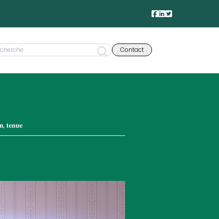
Contact
𝐧, 𝐭𝐞𝐧𝐮𝐞