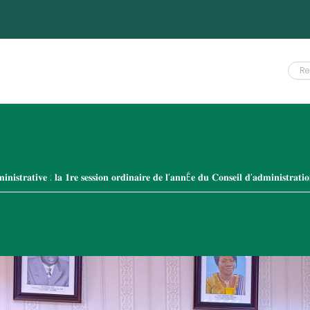
𝐧𝐢𝐬𝐭𝐫𝐚𝐭𝐢𝐯𝐞 : 𝐥𝐚 𝟏𝐫𝐞 𝐬𝐞𝐬𝐬𝐢𝐨𝐧 𝐨𝐫𝐝𝐢𝐧𝐚𝐢𝐫𝐞 𝐝𝐞 𝐥’𝐚𝐧𝐧É𝐞 𝐝𝐮 𝐂𝐨𝐧𝐬𝐞𝐢𝐥 𝐝’𝐚𝐝𝐦𝐢𝐧𝐢𝐬𝐭𝐫𝐚𝐭𝐢𝐨