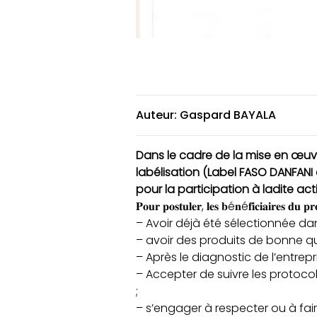
Auteur: Gaspard BAYALA
Dans le cadre de la mise en œuvr
labélisation (Label FASO DANFANI 
pour la participation à ladite acti
𝐏𝐨𝐮𝐫 𝐩𝐨𝐬𝐭𝐮𝐥𝐞𝐫, 𝐥𝐞𝐬 𝐛é𝐧é𝐟𝐢𝐜𝐢𝐚𝐢𝐫𝐞𝐬 𝐝𝐮 
– Avoir déjà été sélectionnée dans
– avoir des produits de bonne qua
– Après le diagnostic de l’entre
– Accepter de suivre les protoco
;
– s’engager à respecter ou à fa