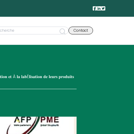
Contact
𝐨𝐧 𝐞𝐭 À 𝐥𝐚 𝐥𝐚𝐛É𝐥𝐢𝐬𝐚𝐭𝐢𝐨𝐧 𝐝𝐞 𝐥𝐞𝐮𝐫𝐬 𝐩𝐫𝐨𝐝𝐮𝐢𝐭𝐬