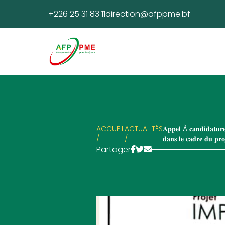
+226 25 31 83 11
direction@afppme.bf
ACCUEIL
ACTUALITÉS
𝐀𝐩𝐩𝐞𝐥 À 𝐜𝐚𝐧𝐝𝐢𝐝𝐚𝐭𝐮𝐫𝐞 
/
/
𝐝𝐚𝐧𝐬 𝐥𝐞 𝐜𝐚𝐝𝐫𝐞 𝐝𝐮 𝐩
Partager