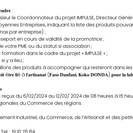
𝐞𝐧𝐝𝐫𝐞 :
eur le Coordonnateur du projet IMPULSE, Directeur Génér
oyennes Entreprises, indiquant la liste des produits pouva
x par entreprise) ;
seport en cours de validité de la promotrice ;
e votre PME ou du statut si association ;
formation dans le cadre du projet « IMPULSE » ;
i y a lieu ;
tillons des produits à accompagner qui resteront dans les 
𝐭 ê𝐭𝐫𝐞 𝐥𝐢é à 𝐥’𝐚𝐫𝐭𝐢𝐬𝐚𝐧𝐚𝐭 (𝐅𝐚𝐬𝐨 𝐃𝐚𝐧𝐟𝐚𝐧𝐢, 𝐊𝐨𝐤𝐨 𝐃𝐎𝐍𝐃𝐀) 𝐩𝐨𝐮𝐫 𝐥𝐚 𝐥𝐚𝐛𝐞𝐥𝐥
𝐬
 reçus du 6/02/2024 au 12/02/ 2024 de 08 heures à 15 heur
égionales du Commerce des régions :
ment Industriel, du Commerce, de l’Artisanat et des peti
el. : 51 10 76 84