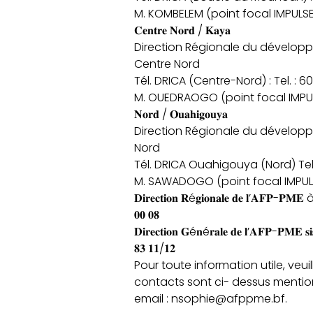
M. KOMBELEM (point focal IMPULSE) 
𝐂𝐞𝐧𝐭𝐫𝐞 𝐍𝐨𝐫𝐝 / 𝐊𝐚𝐲𝐚
Direction Régionale du développe
Centre Nord
Tél. DRICA (Centre-Nord) : Tel. : 6
M. OUEDRAOGO (point focal IMPULSE
𝐍𝐨𝐫𝐝 / 𝐎𝐮𝐚𝐡𝐢𝐠𝐨𝐮𝐲𝐚
Direction Régionale du développe
Nord
Tél. DRICA Ouahigouya (Nord) Tel.
M. SAWADOGO (point focal IMPULSE)
𝐃𝐢𝐫𝐞𝐜𝐭𝐢𝐨𝐧 𝐑é𝐠𝐢𝐨𝐧𝐚𝐥𝐞 𝐝𝐞 𝐥’𝐀𝐅𝐏-𝐏𝐌𝐄 à 
𝟎𝟎 𝟎𝟖
𝐃𝐢𝐫𝐞𝐜𝐭𝐢𝐨𝐧 𝐆é𝐧é𝐫𝐚𝐥𝐞 𝐝𝐞 𝐥’𝐀𝐅𝐏-𝐏𝐌𝐄 𝐬𝐢𝐬
𝟖𝟑 𝟏𝟏/𝟏𝟐
Pour toute information utile, veu
contacts sont ci- dessus mentio
email : nsophie@afppme.bf.