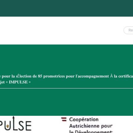
𝐩𝐨𝐮𝐫 𝐥𝐚 𝐬É𝐥𝐞𝐜𝐭𝐢𝐨𝐧 𝐝𝐞 𝟖𝟓 𝐩𝐫𝐨𝐦𝐨𝐭𝐫𝐢𝐜𝐞𝐬 𝐩𝐨𝐮𝐫 𝐥’𝐚𝐜𝐜𝐨𝐦𝐩𝐚𝐠𝐧𝐞𝐦𝐞𝐧𝐭 À 𝐥𝐚 𝐜𝐞𝐫𝐭𝐢𝐟𝐢𝐜𝐚𝐭
𝐨𝐣𝐞𝐭 « 𝐈𝐌𝐏𝐔𝐋𝐒𝐄 »