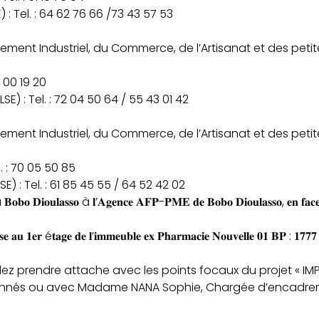
: Tel. : 64 62 76 66 /73 43 57 53
ment Industriel, du Commerce, de l’Artisanat et des peti
0 00 19 20
) : Tel. : 72 04 50 64 / 55 43 01 42
ment Industriel, du Commerce, de l’Artisanat et des peti
 : 70 05 50 85
 : Tel. : 61 85 45 55 / 64 52 42 02
𝐨𝐛𝐨 𝐃𝐢𝐨𝐮𝐥𝐚𝐬𝐬𝐨 à 𝐥’𝐀𝐠𝐞𝐧𝐜𝐞 𝐀𝐅𝐏-𝐏𝐌𝐄 𝐝𝐞 𝐁𝐨𝐛𝐨 𝐃𝐢𝐨𝐮𝐥𝐚𝐬𝐬𝐨, 𝐞𝐧 𝐟𝐚𝐜𝐞 𝐝
𝐞 𝐚𝐮 𝟏𝐞𝐫 é𝐭𝐚𝐠𝐞 𝐝𝐞 𝐥’𝐢𝐦𝐦𝐞𝐮𝐛𝐥𝐞 𝐞𝐱 𝐏𝐡𝐚𝐫𝐦𝐚𝐜𝐢𝐞 𝐍𝐨𝐮𝐯𝐞𝐥𝐥𝐞 𝟎𝟏 𝐁𝐏 : 𝟏𝟕𝟕
illez prendre attache avec les points focaux du projet « IM
nnés ou avec Madame NANA Sophie, Chargée d’encadrement