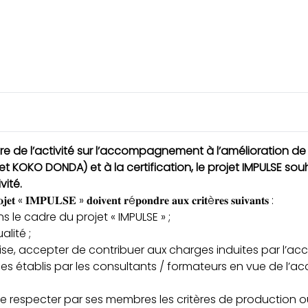
e de l’activité sur l’accompagnement à l’amélioration de l
et KOKO DONDA) et à la certification, le projet IMPULSE so
vité.
𝐫𝐨𝐣𝐞𝐭 « 𝐈𝐌𝐏𝐔𝐋𝐒𝐄 » 𝐝𝐨𝐢𝐯𝐞𝐧𝐭 𝐫é𝐩𝐨𝐧𝐝𝐫𝐞 𝐚𝐮𝐱 𝐜𝐫𝐢𝐭è𝐫𝐞𝐬 𝐬𝐮𝐢𝐯𝐚𝐧𝐭𝐬 :
 le cadre du projet « IMPULSE » ;
lité ;
prise, accepter de contribuer aux charges induites par l
les établis par les consultants / formateurs en vue de l’
ire respecter par ses membres les critères de production