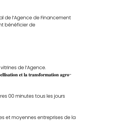
al de l’Agence de Financement
nt bénéficier de
vitrines de l’Agence.
𝐬𝐚𝐭𝐢𝐨𝐧 𝐞𝐭 𝐥𝐚 𝐭𝐫𝐚𝐧𝐬𝐟𝐨𝐫𝐦𝐚𝐭𝐢𝐨𝐧 𝐚𝐠𝐫𝐨-
es 00 minutes tous les jours
tes et moyennes entreprises de la