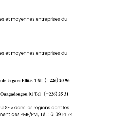
tes et moyennes entreprises du
tes et moyennes entreprises du
𝐞 𝐥𝐚 𝐠𝐚𝐫𝐞 𝐄𝐥𝐥𝐢𝐭𝐢𝐬. 𝐓é𝐥 : (+𝟐𝟐𝟔) 𝟐𝟎 𝟗𝟔
𝟕 𝐎𝐮𝐚𝐠𝐚𝐝𝐨𝐮𝐠𝐨𝐮 𝟎𝟏 𝐓𝐞𝐥 : (+𝟐𝟐𝟔) 𝟐𝟓 𝟑𝟏
PULSE » dans les régions dont les
 des PME/PMI, Tél. : 61 39 14 74