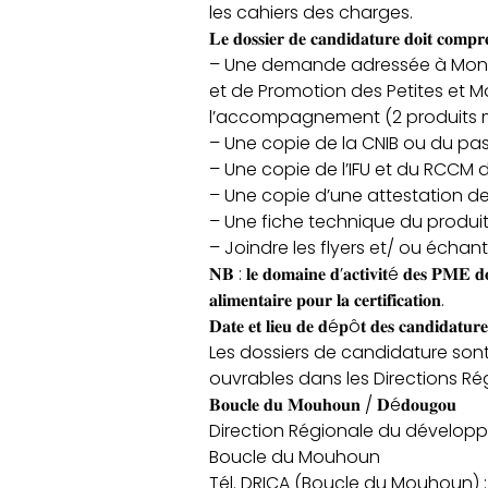
les cahiers des charges.
𝐋𝐞 𝐝𝐨𝐬𝐬𝐢𝐞𝐫 𝐝𝐞 𝐜𝐚𝐧𝐝𝐢𝐝𝐚𝐭𝐮𝐫𝐞 𝐝𝐨𝐢𝐭 𝐜𝐨𝐦𝐩𝐫
– Une demande adressée à Monsi
et de Promotion des Petites et M
l’accompagnement (2 produits ma
– Une copie de la CNIB ou du pas
– Une copie de l’IFU et du RCCM d
– Une copie d’une attestation de 
– Une fiche technique du produit s
– Joindre les flyers et/ ou échan
𝐍𝐁 : 𝐥𝐞 𝐝𝐨𝐦𝐚𝐢𝐧𝐞 𝐝’𝐚𝐜𝐭𝐢𝐯𝐢𝐭é 𝐝𝐞𝐬 𝐏𝐌𝐄 𝐝𝐨
𝐚𝐥𝐢𝐦𝐞𝐧𝐭𝐚𝐢𝐫𝐞 𝐩𝐨𝐮𝐫 𝐥𝐚 𝐜𝐞𝐫𝐭𝐢𝐟𝐢𝐜𝐚𝐭𝐢𝐨𝐧.
𝐃𝐚𝐭𝐞 𝐞𝐭 𝐥𝐢𝐞𝐮 𝐝𝐞 𝐝é𝐩ô𝐭 𝐝𝐞𝐬 𝐜𝐚𝐧𝐝𝐢𝐝𝐚𝐭𝐮𝐫𝐞
Les dossiers de candidature sont
ouvrables dans les Directions R
𝐁𝐨𝐮𝐜𝐥𝐞 𝐝𝐮 𝐌𝐨𝐮𝐡𝐨𝐮𝐧 / 𝐃é𝐝𝐨𝐮𝐠𝐨𝐮
Direction Régionale du développe
Boucle du Mouhoun
Tél. DRICA (Boucle du Mouhoun) : T