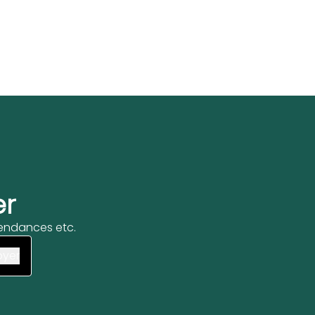
er
 tendances etc.