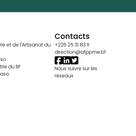
Contacts
ie et de l'Artisanat du
+226 25 31 83 11
direction@afppme.bf
aso
rie du BF
Nous suivre sur les
 Faso
réseaux