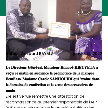
Auteur: Gaspard BAYALA
janvier 12, 2022
𝐋𝐞 𝐃𝐢𝐫𝐞𝐜𝐭𝐞𝐮𝐫 𝐆é𝐧é𝐫𝐚𝐥, 𝐌𝐨𝐧𝐬𝐢𝐞𝐮𝐫 𝐇𝐨𝐧𝐨𝐫é 𝐊𝐈𝐄𝐓𝐘𝐄𝐓𝐀 𝐚
𝐫𝐞ç𝐮 𝐜𝐞 𝐦𝐚𝐭𝐢𝐧 𝐞𝐧 𝐚𝐮𝐝𝐢𝐞𝐧𝐜𝐞 𝐥𝐚 𝐩𝐫𝐨𝐦𝐨𝐭𝐫𝐢𝐜𝐞 𝐝𝐞 𝐥𝐚 𝐦𝐚𝐫𝐪𝐮𝐞
𝐅𝐞𝐦𝐅𝐚𝐬𝐨, 𝐌𝐚𝐝𝐚𝐦𝐞 𝐂𝐚𝐫𝐨𝐥𝐞 𝐒𝐀𝐍𝐇𝐎𝐔𝐈𝐃𝐈 𝐪𝐮𝐢 é𝐯𝐨𝐥𝐮𝐞 𝐝𝐚𝐧𝐬
𝐥𝐞 𝐝𝐨𝐦𝐚𝐢𝐧𝐞 𝐝𝐞 𝐜𝐨𝐧𝐟𝐞𝐜𝐭𝐢𝐨𝐧 𝐞𝐭 𝐥𝐚 𝐯𝐞𝐧𝐭𝐞 𝐝𝐞𝐬 𝐚𝐜𝐜𝐞𝐬𝐬𝐨𝐢𝐫𝐞𝐬 𝐝𝐞
𝐦𝐨𝐝𝐞.
Elle est venue remettre une attestation de
reconnaissance au premier responsable de l’AFP-
PME pour avoir parrainé la première édition des