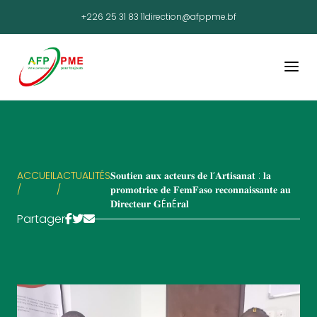
+226 25 31 83 11
direction@afppme.bf
ACCUEIL
ACTUALITÉS
𝐒𝐨𝐮𝐭𝐢𝐞𝐧 𝐚𝐮𝐱 𝐚𝐜𝐭𝐞𝐮𝐫𝐬 𝐝𝐞 𝐥’𝐀𝐫𝐭𝐢𝐬𝐚𝐧𝐚𝐭 : 𝐥𝐚
/
/
𝐩𝐫𝐨𝐦𝐨𝐭𝐫𝐢𝐜𝐞 𝐝𝐞 𝐅𝐞𝐦𝐅𝐚𝐬𝐨 𝐫𝐞𝐜𝐨𝐧𝐧𝐚𝐢𝐬𝐬𝐚𝐧𝐭𝐞 𝐚𝐮
𝐃𝐢𝐫𝐞𝐜𝐭𝐞𝐮𝐫 𝐆É𝐧É𝐫𝐚𝐥
Partager