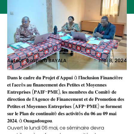
Auteur: Gaspard BAYALA
mai 8, 2024
𝐃𝐚𝐧𝐬 𝐥𝐞 𝐜𝐚𝐝𝐫𝐞 𝐝𝐮 𝐏𝐫𝐨𝐣𝐞𝐭 𝐝’𝐀𝐩𝐩𝐮𝐢 à 𝐥’𝐈𝐧𝐜𝐥𝐮𝐬𝐢𝐨𝐧 𝐅𝐢𝐧𝐚𝐧𝐜𝐢è𝐫𝐞
𝐞𝐭 𝐥’𝐚𝐜𝐜è𝐬 𝐚𝐮 𝐟𝐢𝐧𝐚𝐧𝐜𝐞𝐦𝐞𝐧𝐭 𝐝𝐞𝐬 𝐏𝐞𝐭𝐢𝐭𝐞𝐬 𝐞𝐭 𝐌𝐨𝐲𝐞𝐧𝐧𝐞𝐬
𝐄𝐧𝐭𝐫𝐞𝐩𝐫𝐢𝐬𝐞𝐬 (𝐏𝐀𝐈𝐅-𝐏𝐌𝐄), 𝐥𝐞𝐬 𝐦𝐞𝐦𝐛𝐫𝐞𝐬 𝐝𝐮 𝐂𝐨𝐦𝐢𝐭é 𝐝𝐞
𝐝𝐢𝐫𝐞𝐜𝐭𝐢𝐨𝐧 𝐝𝐞 𝐥’𝐀𝐠𝐞𝐧𝐜𝐞 𝐝𝐞
𝐅𝐢𝐧𝐚𝐧𝐜𝐞𝐦𝐞𝐧𝐭 𝐞𝐭 𝐝𝐞 𝐏𝐫𝐨𝐦𝐨𝐭𝐢𝐨𝐧 𝐝𝐞𝐬
𝐏𝐞𝐭𝐢𝐭𝐞𝐬 𝐞𝐭 𝐌𝐨𝐲𝐞𝐧𝐧𝐞𝐬 𝐄𝐧𝐭𝐫𝐞𝐩𝐫𝐢𝐬𝐞𝐬 (𝐀𝐅𝐏-𝐏𝐌𝐄) 𝐬𝐞 𝐟𝐨𝐫𝐦𝐞𝐧𝐭
𝐬𝐮𝐫 𝐥𝐞 𝐏𝐥𝐚𝐧 𝐝𝐞 𝐜𝐨𝐧𝐭𝐢𝐧𝐮𝐢𝐭é 𝐝𝐞𝐬 𝐚𝐜𝐭𝐢𝐯𝐢𝐭é𝐬 𝐝𝐮 𝟎𝟔 𝐚𝐮 𝟎𝟗 𝐦𝐚𝐢
𝟐𝟎𝟐𝟒, à 𝐎𝐮𝐚𝐠𝐚𝐝𝐨𝐮𝐠𝐨𝐮.
Ouvert le lundi 06 mai, ce séminaire devra