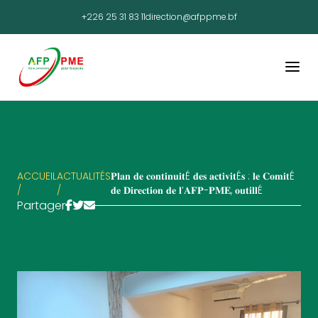
+226 25 31 83 11
direction@afppme.bf
ACCUEIL
ACTUALITÉS
𝐏𝐥𝐚𝐧 𝐝𝐞 𝐜𝐨𝐧𝐭𝐢𝐧𝐮𝐢𝐭É 𝐝𝐞𝐬 𝐚𝐜𝐭𝐢𝐯𝐢𝐭É𝐬 : 𝐥𝐞 𝐂𝐨𝐦𝐢𝐭É
/
/
𝐝𝐞 𝐃𝐢𝐫𝐞𝐜𝐭𝐢𝐨𝐧 𝐝𝐞 𝐥’𝐀𝐅𝐏-𝐏𝐌𝐄, 𝐨𝐮𝐭𝐢𝐥𝐥É
Partager