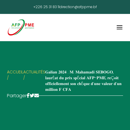
+226 25 31 83 11
direction@afppme.bf
ACCUEIL
ACTUALITÉS
𝐆𝐚𝐥𝐢𝐚𝐧 𝟐𝟎𝟐𝟒 : 𝐌. 𝐌𝐚𝐡𝐚𝐦𝐚𝐝𝐢 𝐒𝐄𝐁𝐎𝐆𝐎,
/
/
𝐥𝐚𝐮𝐫É𝐚𝐭 𝐝𝐮 𝐩𝐫𝐢𝐱 𝐬𝐩É𝐜𝐢𝐚𝐥 𝐀𝐅𝐏-𝐏𝐌𝐄, 𝐫𝐞Ç𝐨𝐢𝐭
𝐨𝐟𝐟𝐢𝐜𝐢𝐞𝐥𝐥𝐞𝐦𝐞𝐧𝐭 𝐬𝐨𝐧 𝐜𝐡È𝐪𝐮𝐞 𝐝’𝐮𝐧𝐞 𝐯𝐚𝐥𝐞𝐮𝐫 𝐝’𝐮𝐧
𝐦𝐢𝐥𝐥𝐢𝐨𝐧 𝐅 𝐂𝐅𝐀
Partager