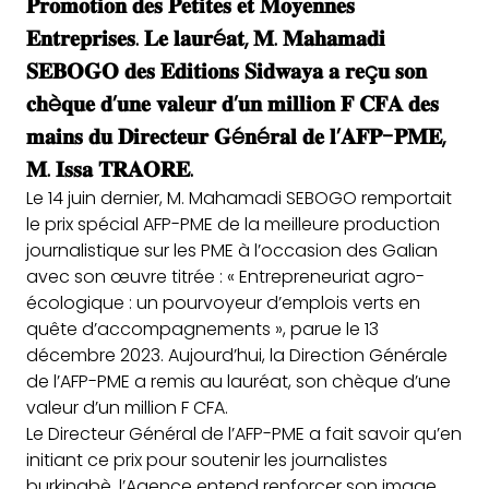
𝐏𝐫𝐨𝐦𝐨𝐭𝐢𝐨𝐧 𝐝𝐞𝐬 𝐏𝐞𝐭𝐢𝐭𝐞𝐬 𝐞𝐭 𝐌𝐨𝐲𝐞𝐧𝐧𝐞𝐬
𝐄𝐧𝐭𝐫𝐞𝐩𝐫𝐢𝐬𝐞𝐬. 𝐋𝐞 𝐥𝐚𝐮𝐫é𝐚𝐭, 𝐌. 𝐌𝐚𝐡𝐚𝐦𝐚𝐝𝐢
𝐒𝐄𝐁𝐎𝐆𝐎 𝐝𝐞𝐬 𝐄𝐝𝐢𝐭𝐢𝐨𝐧𝐬 𝐒𝐢𝐝𝐰𝐚𝐲𝐚 𝐚 𝐫𝐞ç𝐮 𝐬𝐨𝐧
𝐜𝐡è𝐪𝐮𝐞 𝐝’𝐮𝐧𝐞 𝐯𝐚𝐥𝐞𝐮𝐫 𝐝’𝐮𝐧 𝐦𝐢𝐥𝐥𝐢𝐨𝐧 𝐅 𝐂𝐅𝐀 𝐝𝐞𝐬
𝐦𝐚𝐢𝐧𝐬 𝐝𝐮 𝐃𝐢𝐫𝐞𝐜𝐭𝐞𝐮𝐫 𝐆é𝐧é𝐫𝐚𝐥 𝐝𝐞 𝐥’𝐀𝐅𝐏-𝐏𝐌𝐄,
𝐌. 𝐈𝐬𝐬𝐚 𝐓𝐑𝐀𝐎𝐑𝐄.
Le 14 juin dernier, M. Mahamadi SEBOGO remportait
le prix spécial AFP-PME de la meilleure production
journalistique sur les PME à l’occasion des Galian
avec son œuvre titrée : « Entrepreneuriat agro-
écologique : un pourvoyeur d’emplois verts en
quête d’accompagnements », parue le 13
décembre 2023. Aujourd’hui, la Direction Générale
de l’AFP-PME a remis au lauréat, son chèque d’une
valeur d’un million F CFA.
Le Directeur Général de l’AFP-PME a fait savoir qu’en
initiant ce prix pour soutenir les journalistes
burkinabè, l’Agence entend renforcer son image