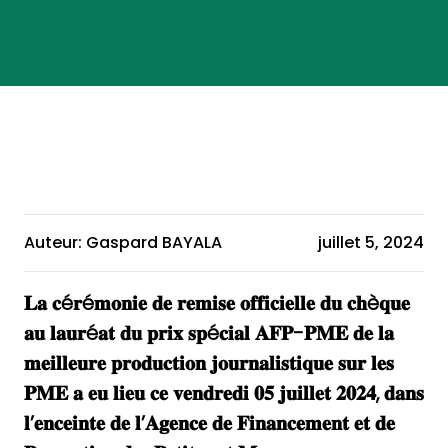
Auteur: Gaspard BAYALA
juillet 5, 2024
𝐋𝐚 𝐜é𝐫é𝐦𝐨𝐧𝐢𝐞 𝐝𝐞 𝐫𝐞𝐦𝐢𝐬𝐞 𝐨𝐟𝐟𝐢𝐜𝐢𝐞𝐥𝐥𝐞 𝐝𝐮 𝐜𝐡è𝐪𝐮𝐞
𝐚𝐮 𝐥𝐚𝐮𝐫é𝐚𝐭 𝐝𝐮 𝐩𝐫𝐢𝐱 𝐬𝐩é𝐜𝐢𝐚𝐥 𝐀𝐅𝐏-𝐏𝐌𝐄 𝐝𝐞 𝐥𝐚
𝐦𝐞𝐢𝐥𝐥𝐞𝐮𝐫𝐞 𝐩𝐫𝐨𝐝𝐮𝐜𝐭𝐢𝐨𝐧 𝐣𝐨𝐮𝐫𝐧𝐚𝐥𝐢𝐬𝐭𝐢𝐪𝐮𝐞 𝐬𝐮𝐫 𝐥𝐞𝐬
𝐏𝐌𝐄 𝐚 𝐞𝐮 𝐥𝐢𝐞𝐮 𝐜𝐞 𝐯𝐞𝐧𝐝𝐫𝐞𝐝𝐢 𝟎𝟓 𝐣𝐮𝐢𝐥𝐥𝐞𝐭 𝟐𝟎𝟐𝟒, 𝐝𝐚𝐧𝐬
𝐥’𝐞𝐧𝐜𝐞𝐢𝐧𝐭𝐞 𝐝𝐞 𝐥’𝐀𝐠𝐞𝐧𝐜𝐞 𝐝𝐞 𝐅𝐢𝐧𝐚𝐧𝐜𝐞𝐦𝐞𝐧𝐭 𝐞𝐭 𝐝𝐞